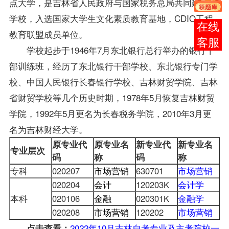
点大学，是吉林省人民政府与国家税务总局共同建设的
学校，入选国家大学生文化素质教育基地，CDIO工程
报考
教育联盟成员单位。
咨询
学校起步于1946年7月东北银行总行举办的银行干
部训练班，经历了东北银行干部学校、东北银行专门学
校、中国人民银行长春银行学校、吉林财贸学院、吉林
省财贸学校等几个历史时期，1978年5月恢复吉林财贸
学院，1992年5月更名为长春税务学院，2010年3月更
名为吉林财经大学。
原专业代
原专业名
新专业代
新专业名
专业层次
码
称
码
称
专科
020207
市场营销
630701
市场营销
020204
会计
120203K
会计学
本科
020106
金融
020301K
金融学
020208
市场营销
120202
市场营销
2022年10月吉林自考专业及主考院校一
点击查看：