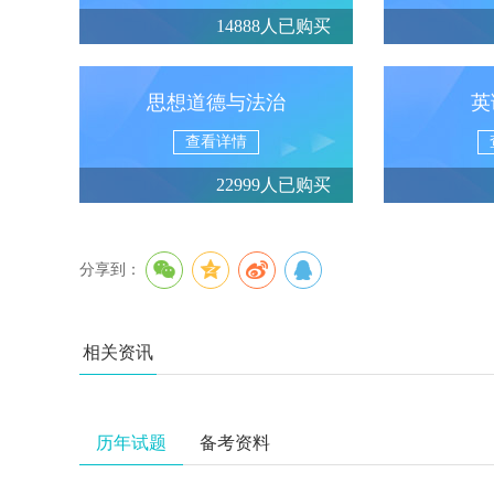
14888人已购买
思想道德与法治
英
查看详情
22999人已购买
分享到：
相关资讯
历年试题
备考资料