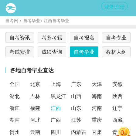
登录/注册
自考网
>
自考毕业
> 江西自考毕业
自考资讯
考务考籍
自考报名
自考专业
考试安排
成绩查询
自考毕业
教材大纲
各地自考毕业直达
全国
北京
上海
广东
天津
安徽
湖北
吉林
黑龙江
山西
海南
陕西
浙江
福建
江西
山东
河南
辽宁
湖南
河北
广西
江苏
重庆
西藏
贵州
云南
四川
内蒙古
甘肃
青海