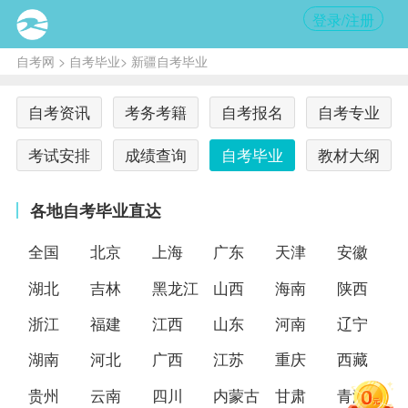
登录/注册
自考网
>
自考毕业
> 新疆自考毕业
自考资讯
考务考籍
自考报名
自考专业
考试安排
成绩查询
自考毕业
教材大纲
各地自考毕业直达
全国
北京
上海
广东
天津
安徽
湖北
吉林
黑龙江
山西
海南
陕西
浙江
福建
江西
山东
河南
辽宁
湖南
河北
广西
江苏
重庆
西藏
贵州
云南
四川
内蒙古
甘肃
青海