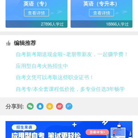
英语（专）
英语（专升本）
查看详情
查看详情
27896人学过
18866人学过
编辑推荐
自考新考期送现金啦~老朋带新友，一起赚学费！
应用型自考火热招生中
自考文凭可以考取这些职业证书！
自考专/本全套课程低价抢，多专业任选3年畅学
分享到: