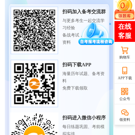
扫码加入备考交流群
与更多考生一起交流学
习经验
备战考试，获取试题及
资料
购物车
扫码下载APP
海量历年试题、备考资
APP下载
料
免费下载领取
公众号
扫码进入微信小程序
领资料
每日练题巩固、考前模
拟实战