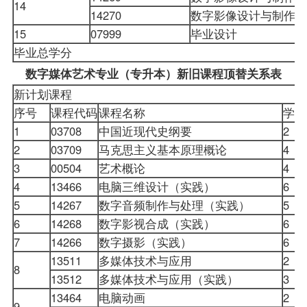
14
14270
数字影像设计与制作（
15
07999
毕业设计
毕业总学分
数字媒体艺术专业（专升本）新旧课程顶替关系表
新计划课程
序号
课程代码
课程名称
学分
1
03708
中国近现代史纲要
2
2
03709
马克思主义基本原理概论
4
3
00504
艺术概论
4
4
13466
电脑三维设计（实践）
6
5
14267
数字音频制作与处理（实践）
5
6
14268
数字影视合成（实践）
6
7
14266
数字摄影（实践）
6
13511
多媒体技术与应用
2
8
13512
多媒体技术与应用（实践）
3
13464
电脑动画
2
9