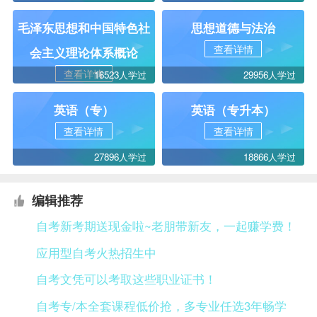
毛泽东思想和中国特色社
思想道德与法治
查看详情
会主义理论体系概论
查看详情
16523人学过
29956人学过
英语（专）
英语（专升本）
查看详情
查看详情
27896人学过
18866人学过
编辑推荐
自考新考期送现金啦~老朋带新友，一起赚学费！
应用型自考火热招生中
自考文凭可以考取这些职业证书！
自考专/本全套课程低价抢，多专业任选3年畅学