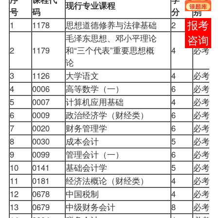
现行专业课程
号
码
分
别
1
1178
思想道德修养与法律基础
2
必考
报考
毛泽东思想、邓小平理论
咨询
2
1179
和“三个代表”重要思想概
4
必考
论
3
1126
大学语文
4
必考
4
0006
高等数学（一）
6
必考
5
0007
计算机应用基础
4
必考
6
0009
政治经济学（财经类）
6
必考
7
0020
财务管理学
6
必考
8
0030
成本会计
5
必考
9
0099
管理会计（一）
6
必考
10
0141
基础会计学
5
必考
11
0181
经济法概论（财经类）
4
必考
12
0678
中国税制
4
必考
13
0679
中级财务会计
8
必考