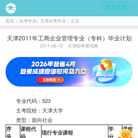
登录/注册
首页
>
自考毕业
>
天津自考毕业
> 正文
天津2011年工商企业管理专业（专科）毕业计划
2011-06-15
天津招考资讯网
专业代码：523
主考院校：天津大学
类型：面向社会
序
课程代
学
课程类
现行专业课程
号
码
分
别