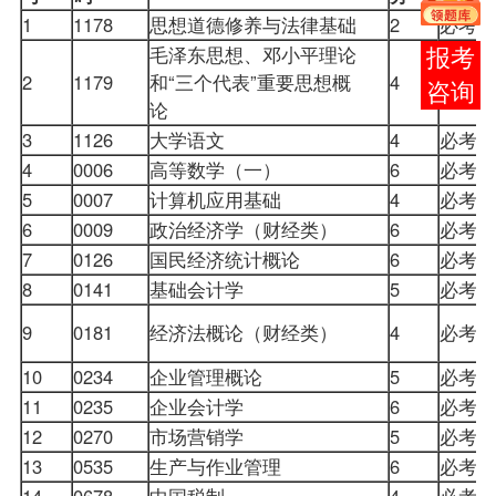
1
1178
思想道德修养与法律基础
2
必考
毛泽东思想、邓小平理论
在线
2
1179
和“三个代表”重要思想概
4
必考
客服
论
3
1126
大学语文
4
必考
4
0006
高等数学（一）
6
必考
5
0007
计算机应用基础
4
必考
6
0009
政治经济学（财经类）
6
必考
7
0126
国民经济统计概论
6
必考
8
0141
基础会计学
5
必考
9
0181
经济法概论（财经类）
4
必考
10
0234
企业管理概论
5
必考
11
0235
企业会计学
6
必考
12
0270
市场营销学
5
必考
13
0535
生产与作业管理
6
必考
14
0678
中国税制
4
必考