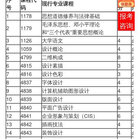
现行专业课程
号
码
分
别
1
1178
思想道德修养与法律基础
2
在线
毛泽东思想、邓小平理论
客服
2
1179
4
和“三个代表”重要思想概论
3
1126
大学语文
4
4
1059
设计概论
4
5
4799
二维构成
8
6
4815
设计素描
3
7
4816
设计色彩
3
8
4837
字体设计
4
9
4838
计算机辅助图形设计
4
10
4839
版面设计
6
11
4840
平面广告设计
6
12
4841
企业形象与策划（CIS）
6
13
4842
插画技法
4
14
4843
装饰设计
4