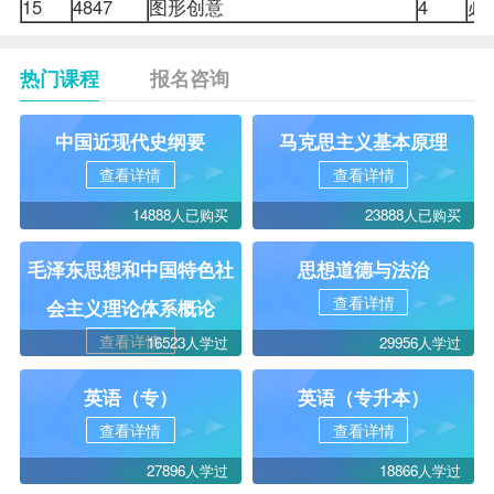
15
4847
图形创意
4
热门课程
报名咨询
中国近现代史纲要
马克思主义基本原理
查看详情
查看详情
14888人已购买
23888人已购买
毛泽东思想和中国特色社
思想道德与法治
查看详情
会主义理论体系概论
查看详情
16523人学过
29956人学过
英语（专）
英语（专升本）
查看详情
查看详情
27896人学过
18866人学过