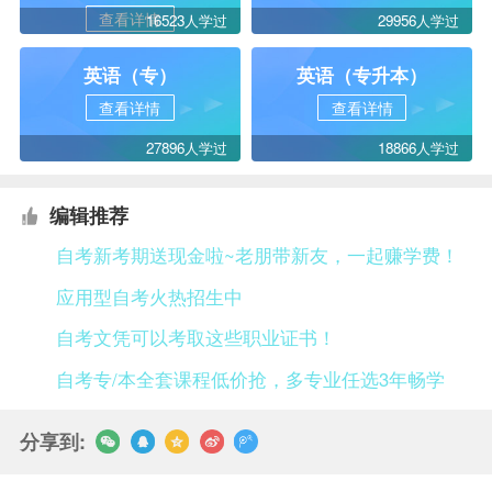
查看详情
16523人学过
29956人学过
英语（专）
英语（专升本）
查看详情
查看详情
27896人学过
18866人学过
编辑推荐
自考新考期送现金啦~老朋带新友，一起赚学费！
应用型自考火热招生中
自考文凭可以考取这些职业证书！
自考专/本全套课程低价抢，多专业任选3年畅学
分享到: