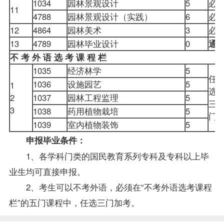
1034
园林景观设计
5
必
11
4788
园林景观设计（实践）
6
必
12
4864
园林美术
3
必
13
4789
园林毕业设计
0
通
不 考 外 语 选 考 课 程 栏
1035
经济林学
5
任
1036
设施园艺
5
1
选
2
1037
园林工程监理
5
三
3
1038
药用植物栽培
5
1039
室内植物装饰
5
申报毕业条件：
1、各学科门类的国民教育系列专科及专科以上
毕
业生
均可直接申报。
2、考生可以不考外语，必须在“不考外语选考课程
栏”的五门课程中，任选三门加考。