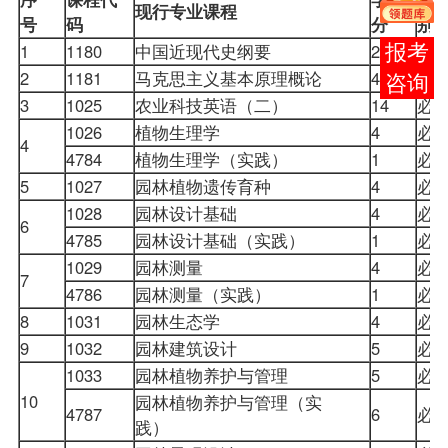
现行专业课程
号
码
分
别
1
1180
中国近现代史纲要
2
必
报考
2
1181
马克思主义基本原理概论
4
必
咨询
3
1025
农业科技
英语（二）
14
必
1026
植物生理学
4
必
4
4784
植物生理学（实践）
1
必
5
1027
园林植物遗传育种
4
必
1028
园林设计基础
4
必
6
4785
园林设计基础（实践）
1
必
1029
园林测量
4
必
7
4786
园林测量（实践）
1
必
8
1031
园林生态学
4
必
9
1032
园林建筑设计
5
必
1033
园林植物养护与管理
5
必
10
园林植物养护与管理（实
4787
6
必
践）