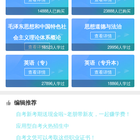
14888人已购买
23888人已购买
毛泽东思想和中国特色社
思想道德与法治
查看详情
会主义理论体系概论
查看详情
16523人学过
29956人学过
英语（专）
英语（专升本）
查看详情
查看详情
27896人学过
18866人学过
编辑推荐
自考新考期送现金啦~老朋带新友，一起赚学费！
应用型自考火热招生中
自考文凭可以考取这些职业证书！