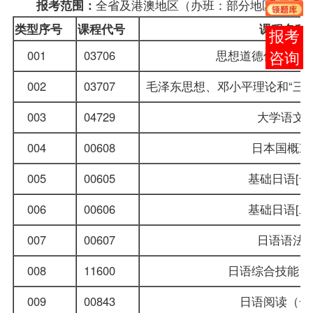
全省及港澳地区（办班：部分地区）
报考
范围：
类型序号
课程
代号
课程名
在线
001
03706
思想道德修养与法
客服
002
03707
毛泽东思想、邓小平理论和“三
003
04729
大学语文
004
00608
日本国概
005
00605
基础日语[
006
00606
基础日语[
007
00607
日语语
008
11600
日语综合技能
009
00843
日语阅读（