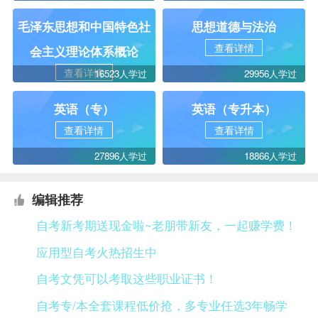
毛泽东思想和中国特色社
思想道德与法治
查看详情
会主义理论体系概论
查看详情
16523人学过
29956人学过
英语（专）
英语（专升本）
查看详情
查看详情
27896人学过
18866人学过
编辑推荐
自考新考期送现金啦~老朋带新友，一起赚学费！
应用型自考火热招生中
自考文凭可以考取这些职业证书！
自考专/本全套课程低价抢，多专业任选3年畅学