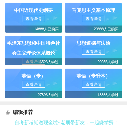
中国近现代史纲要
马克思主义基本原理
查看详情
查看详情
14888人已购买
23888人已购买
毛泽东思想和中国特色社
思想道德与法治
查看详情
会主义理论体系概论
查看详情
16523人学过
29956人学过
英语（专）
英语（专升本）
查看详情
查看详情
27896人学过
18866人学过
编辑推荐
自考新考期送现金啦~老朋带新友，一起赚学费！