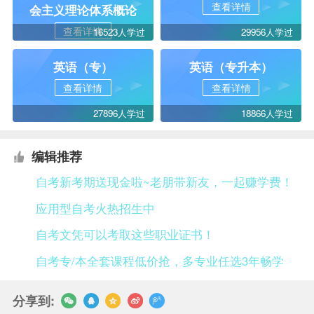
查看详情
会主义理论体系概论
查看详情
16523人学过
29956人学过
英语（专）
英语（专升本）
查看详情
查看详情
27896人学过
18866人学过
编辑推荐
自考新考期送现金啦~老朋带新友，一起赚学费！
应用型自考火热招生中
自考文凭可以考取这些职业证书！
自考专/本全套课程低价抢，多专业任选3年畅学
分享到: