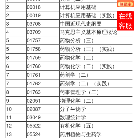
2
00018
计算机应用基础
2
00019
计算机应用基础（实践）
在线
3
03708
中国近现代史纲要
客服
4
03709
马克思主义基本原理概论
5
01757
药物分析
（
三
）
5
01758
药物分析
（
三
）（
实践
）
6
01759
药物化学
（
二
）
6
01760
药物化学（
二
）（
实践
）
7
01761
药剂学
（
二
）
7
01762
药剂学
（
二
）（
实践
）
8
01763
药事管理学
（
二
）
9
02051
物理化学（二）
10
02087
分子生物学
11
03049
数理统计学
12
05522
有机化学
（
五
）
13
05524
药用植物与生药学