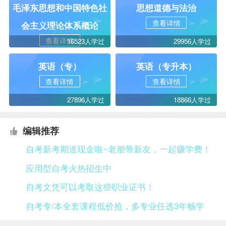
毛泽东思想和中国特色社
思想道德与法治
查看详情
会主义理论体系概论
查看详情
16523人学过
29956人学过
英语（专）
英语（专升本）
查看详情
查看详情
27896人学过
18866人学过
编辑推荐
自考新考期送现金啦~老朋带新友，一起赚学费！
应用型自考火热招生中
自考文凭可以考取这些职业证书！
自考专/本全套课程低价抢，多专业任选3年畅学