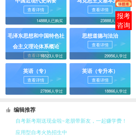
中国近现代史纲要
马克思主义基本原理
查看详情
查看详情
报考
14888人已购买
23888人已购买
咨询
毛泽东思想和中国特色社
思想道德与法治
查看详情
会主义理论体系概论
查看详情
16523人学过
29956人学过
英语（专）
英语（专升本）
查看详情
查看详情
27896人学过
18866人学过
编辑推荐
自考新考期送现金啦~老朋带新友，一起赚学费！
应用型自考火热招生中