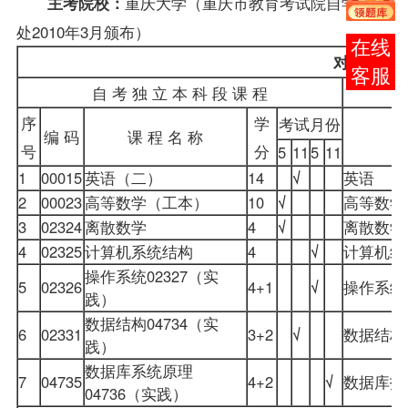
重庆大学（重庆市教育考试院自学考试
主考院校：
处2010年3月颁布）
报考
对 应 衔 接
咨询
自 考 独 立 本 科 段 课 程
序
学
考试月份
编 码
课 程 名 称
号
分
5
11
5
11
1
00015
英语（二）
14
√
英语
2
00023
高等数学（工本）
10
√
高等数学
3
02324
离散数学
4
√
离散数学
4
02325
计算机系统结构
4
√
计算机组
操作系统
02327（实
5
02326
4+1
√
操作系统
践）
数据结构
04734（实
6
02331
3+2
√
数据结构
践）
数据库系统原理
7
04735
4+2
√
数据库技
04736（实践）