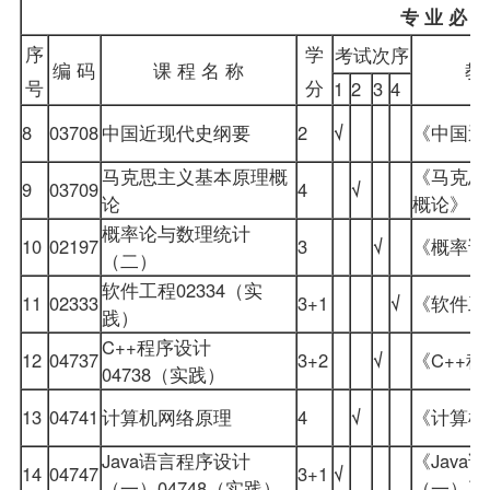
专 业 必 修
序
学
考试次序
编 码
课 程 名 称
教
号
分
1
2
3
4
8
03708
中国近现代史纲要
2
√
《中国近
马克思主义基本原理概
《
马克思
9
03709
4
√
论
概论
》
概率论与数理统计
10
02197
3
√
《概率论
（二）
软件工程02334（实
11
02333
3+1
√
《软件工
践）
C++程序设计
12
04737
3+2
√
《C++
04738（实践）
13
04741
计算机网络原理
4
√
《计算机
Java语言程序设计
《Java
14
04747
3+1
√
（一）04748（实践）
（一）》