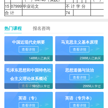
15
07999
毕业论文
不 计 学 分
合 计
74
热门课程
报名咨询
中国近现代史纲要
马克思主义基本原理
查看详情
查看详情
14888人已购买
23888人已购买
毛泽东思想和中国特色社
思想道德与法治
查看详情
会主义理论体系概论
查看详情
16523人学过
29956人学过
英语（专）
英语（专升本）
查看详情
查看详情