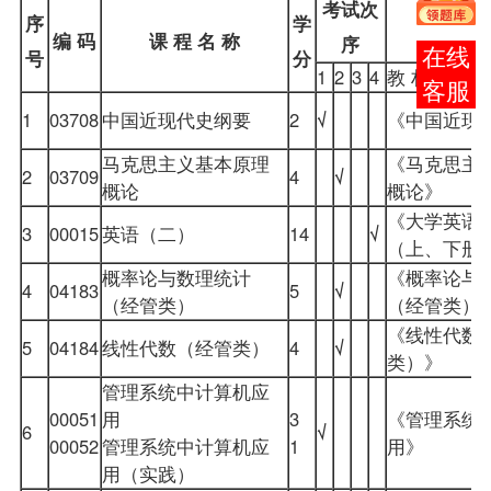
考试次
序
学
编 码
课 程 名 称
序
报考
号
分
1
2
3
4
教 材 名 称
咨询
1
03708
中国近现代史纲要
2
√
《中国近现
马克思主义基本原理
《马克思主
2
03709
4
√
概论
概论》
《大学英语
3
00015
英语（二）
14
√
（上、下册
概率论与数理统计
《概率论与
4
04183
5
√
（经管类）
（经管类）
《线性代数
5
04184
线性代数（经管类）
4
√
类）》
管理系统中计算机应
00051
用
3
《管理系统
6
√
00052
管理系统中计算机应
1
用》
用（实践）