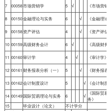
7
00058
市场营销学
5
√
《市场营销
8
00150
金融理论与实务
6
√
《金融理论
9
00158
资产评估
4
√
《资产评估
10
00159
高级财务会计
6
√
《
高级财务
11
00160
审计学
4
√
《审计学》
12
00161
财务报表分析（一）
5
√
《财务报表
13
00162
会计制度设计
5
√
《会计制度
《国际贸易
14
00149
国际贸易理论与实务
6
√
务》
15
毕业设计（论文）
不计学分