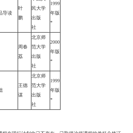
1999
叶
民大学
作品导读
年版
鹏
出版
*
社
北京师
2000
周春
范大学
年版
荔
出版
*
社
北京师
1999
王德
范大学
基础
年版
谋
出版
*
社