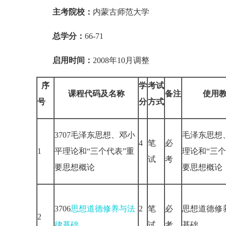
主考院校：
内蒙古师范大学
总学分：
66-71
启用时间：
2008年10月调整
序
学
考试
课程代码及名称
备注
使用
号
分
方式
3707毛泽东思想、邓小
毛泽东思想
4
笔
必
1
平理论和“三个代表”重
理论和“三个
试
考
要思想概论
要思想概
3706
思想道德修养与法
2
笔
必
思想道德修
2
律基础
试
考
基础