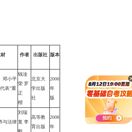
教材
作者
出版社
版本
钱淦
、邓小平
北京大
2008
荣 罗
代表”重
学出版
年
正
论
社
版
楷
刘瑞
高等教
2008
养与法律
复 李
育出版
年
毅