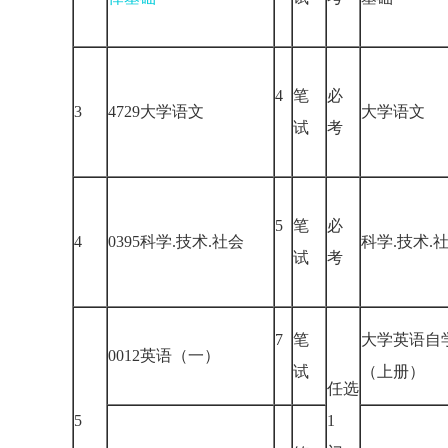
4
笔
必
3
4729大学语文
大学语文
试
考
5
笔
必
4
0395科学.技术.社会
科学.技术
试
考
7
笔
大学英语自
0012英语（一）
试
（上册）
任选
5
1