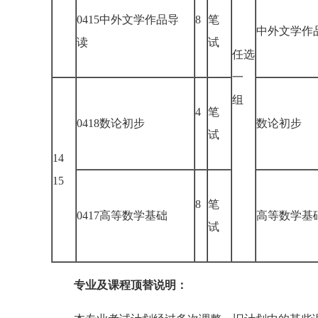
0415中外文学作品导
8
笔
中外文学
读
试
任选
一
组
4
笔
0418数论初步
数论初步
试
14
15
8
笔
0417高等数学基础
高等数学
试
专业及课程顶替说明：