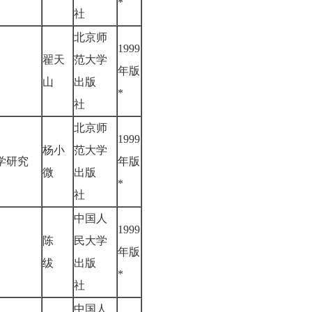
*
社
北京师
1999
翟天
范大学
任
年版
山
出版
*
社
北京师
1999
杨小
范大学
科学研究
年版
微
出版
*
社
中国人
1999
陈
民大学
年版
绂
出版
*
社
中国人