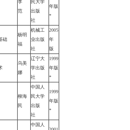
李
民大学
年版
范
出版
*
社
机械工
2005
杨明
用基础
业出版
年
福
社
版
辽宁大
1999
乌美
技术
学出版
年版
娜
社
*
中国人
1999
柳海
民大学
年版
民
出版
*
社
中国人
2001