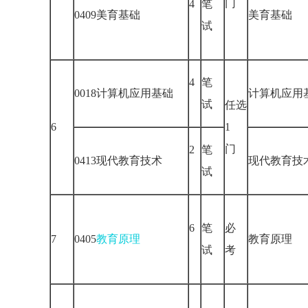
门
4
笔
0409美育基础
美育基础
试
4
笔
0018计算机应用基础
计算机应
试
任选
6
1
门
2
笔
0413现代教育技术
现代教育
试
6
笔
必
7
0405
教育原理
教育原理
试
考