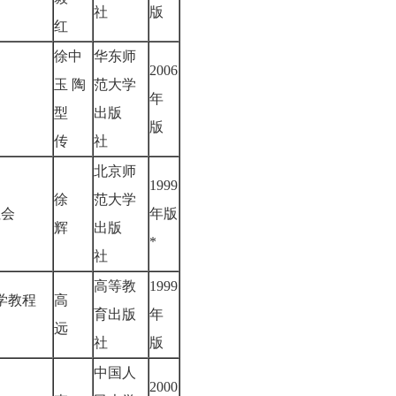
社
版
红
徐中
华东师
2006
玉 陶
范大学
年
型
出版
版
传
社
北京师
1999
徐
范大学
.社会
年版
辉
出版
*
社
高等教
1999
学教程
高
育出版
年
远
社
版
中国人
2000