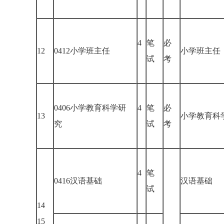
4
笔
必
12
0412小学班主任
小学班主
试
考
0406小学教育科学研
4
笔
必
13
小学教育
究
试
考
4
笔
0416汉语基础
汉语基础
试
14
15