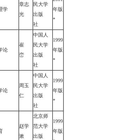
章志
民大学
心理学
年版
光
出版
*
社
中国人
1999
崔
民大学
教学论
年版
峦
出版
*
社
中国人
1999
周玉
民大学
教学论
年版
仁
出版
*
社
北京师
1999
赵学
范大学
教育
年版
漱
出版