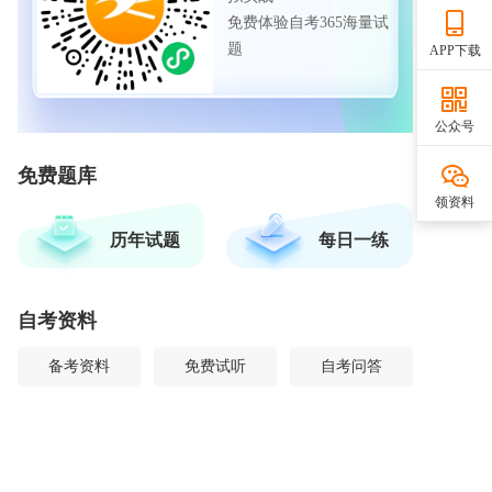
免费体验自考365海量试
题
APP下载
公众号
免费题库
领资料
历年试题
每日一练
自考资料
备考资料
免费试听
自考问答