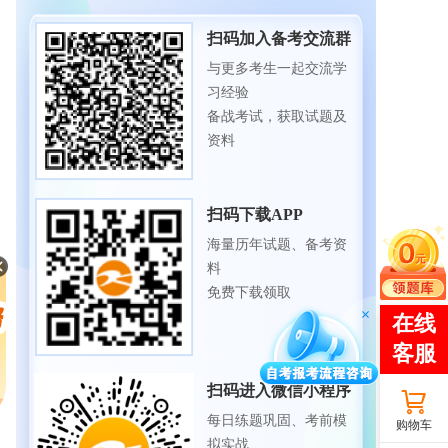
扫码加入备考交流群
与更多考生一起交流学
习经验
备战考试，获取试题及
资料
扫码下载APP
海量历年试题、备考资
料
免费下载领取
扫码进入微信小程序
每日练题巩固、考前模
购物车
拟实战