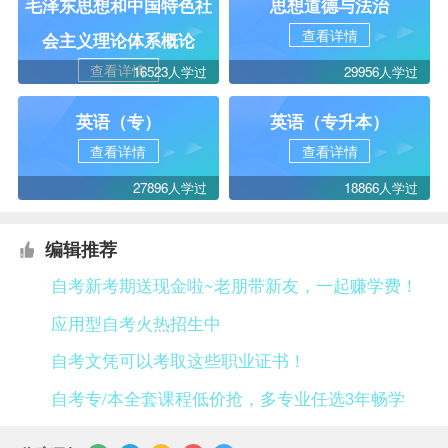
毛泽东思想和中国特色社
思想道德与法治
查看详情
会主义理论体系概论
查看详情
16523人学过
29956人学过
英语（专）
英语（专升本）
查看详情
查看详情
27896人学过
18866人学过
编辑推荐
自考新考期送现金啦~老朋带新友，一起赚学费！
应用型自考火热招生中
自考文凭可以考取这些职业证书！
自考专/本全套课程低价抢，多专业任选3年畅学