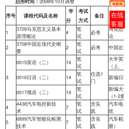
2008年10月调整
启用时间：
学
考试
报考
序号
课程
代码及名称
备注
分
方式
咨询
3709
马克思主义基本
笔
马克思主
1
4
必考
原理概论
试
论
3708
中国近现代史纲
笔
2
2
必考
中国近
要
试
笔
大学英语
0015
英语（二）
14
试
（上、
笔
任选1
3
0016日语（二）
14
新编日语
试
门
笔
新编大学
0017俄语（二）
14
试
（1-2
4438汽车电控新技
笔
含实
汽车电器
4
7
术
试
践
统
6899汽车智能化检测
笔
含实
汽车检测
5
7
技术
试
践
册）