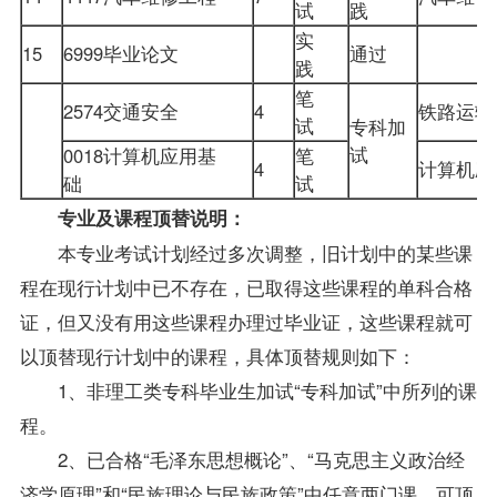
试
践
实
15
6999毕业论文
通过
践
笔
2574交通安全
4
铁路运
试
专科加
试
0018
计算机应用基
笔
4
计算机
础
试
专业及课程顶替说明：
本专业考试计划经过多次调整，旧计划中的某些课
程在现行计划中已不存在，已取得这些课程的单科合格
证，但又没有用这些课程办理过毕业证，这些课程就可
以顶替现行计划中的课程，具体顶替规则如下：
1、非理工类专科
毕业生
加试“专科加试”中所列的课
程。
2、已合格“毛泽东思想概论”、“马克思主义政治经
济学原理”和“民族理论与民族
政策
”中任意两门课，可顶