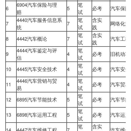
6904汽车保险与理
笔
6
5
必考
汽车保
赔
试
4440汽车服务信息系
笔
含实
7
7
网络化
统
试
践
笔
含实
8
4442汽车概论
7
汽车工
试
践
4444汽车鉴定与评
笔
9
4
必考
旧机动
估
试
笔
10
4445汽车安全技术
4
必考
汽车安
试
4446汽车营销与贸
笔
11
4
必考
汽车贸
易
试
笔
12
6895汽车节能技术
5
必考
汽车节
试
笔
13
6898汽车运用工程
5
必考
汽车运
试
笔
含实
14
4447汽车维修工程
7
汽车维