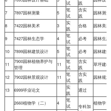
试
践
笔
含实
7
7897园林测量
5
园林测
试
践
实
8
7422园林美术
3
合格
园林美
践
笔
9
7427园林生态学
4
必考
园林生
试
笔
10
7899园林建筑设计
5
必考
园林建
试
7900园林植物养护与
笔
含实
11
11
草坪建
管理
试
践
笔
含实
12
7902园林景观设计
11
园林规
试
践
实
13
6999毕业论文
通过
践
笔
2660植物学（二）
4
植物学
试
专科加