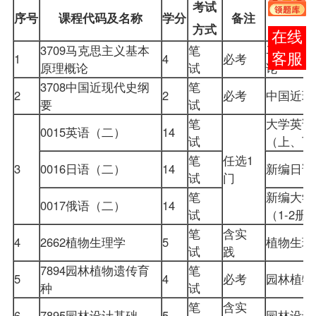
考试
序号
课程
代码及名称
学分
备注
方式
在线
3709
马克思主义基本
笔
马克思主
1
4
必考
客服
原理概论
试
论
3708
中国近现代史纲
笔
2
2
必考
中国近
要
试
笔
大学英语
0015
英语（二）
14
试
（上、
笔
任选1
3
0016日语（二）
14
新编日语
试
门
笔
新编大学
0017俄语（二）
14
试
（1-2
笔
含实
4
2662植物生理学
5
植物生
试
践
7894园林植物遗传育
笔
5
4
必考
园林植
种
试
笔
含实
6
7895园林设计基础
5
园林设