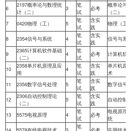
2197概率论与数理统
笔
概率论与
6
3
必考
计（二）
试
（二）
笔
含实
7
0420物理（工）
5
物理（
试
践
笔
含实
8
2354信号与系统
4
信号与
试
践
2365计算机软件基础
笔
9
4
必考
计算机软
（二）
试
2358单片机原理及应
笔
含实
单片机原
10
4
用
试
践
术
笔
含实
11
2356数字信号处理
5
数字信号
试
践
2306自动控制理论
笔
含实
12
5
自动控制
（二）
试
践
笔
电视原理
13
5575电视原理
4
必考
试
统
笔
14
5578有线电视技术
3
必考
实用技术