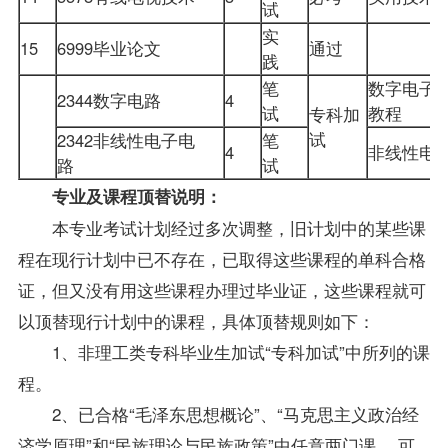
试
实
15
6999毕业论文
通过
践
笔
数字电子
2344数字电路
4
试
教程
专科加
试
2342非线性电子电
笔
4
非线性电
路
试
专业及课程顶替说明：
本专业考试计划经过多次调整，旧计划中的某些课
程在现行计划中已不存在，已取得这些课程的单科合格
证，但又没有用这些课程办理过毕业证，这些课程就可
以顶替现行计划中的课程，具体顶替规则如下：
1、非理工类专科
毕业生
加试“专科加试”中所列的课
程。
2、已合格“毛泽东思想概论”、“马克思主义政治经
济学原理”和“民族理论与民族
政策
”中任意两门课， 可