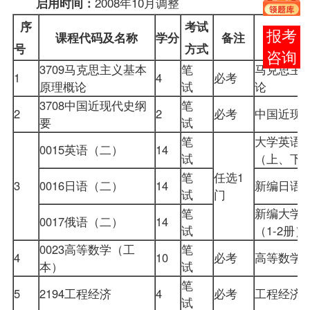
2008年10月调整
启用时间：
序
考试
在线
课程
代码及名称
学分
备注
使
号
方式
客服
3709
马克思主义基本
笔
马克思主
1
4
必考
原理概论
试
论
3708
中国近现代史纲
笔
2
2
必考
中国近现
要
试
笔
大学英语
0015
英语（二）
14
试
（上、下
笔
任选1
3
0016日语（二）
14
新编日语（
试
门
笔
新编大学
0017俄语（二）
14
试
（1-2册
0023高等数学（工
笔
4
10
必考
高等数学
本）
试
笔
5
2194
工程经济
4
必考
工程经
试