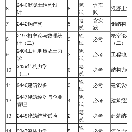
2440混凝土结构设
笔
含实
6
8
混凝土
计
试
践
笔
含实
7
2442钢结构
5
钢结构
试
践
2197概率论与数理统
笔
概率论与
8
3
必考
计（二）
试
（二）
2404工程地质及土力
笔
9
3
必考
工程地
学
试
2439结构力学
笔
10
6
必考
结构力
（二）
试
笔
11
2446建筑设备
3
必考
建筑设
试
2447建筑经济与企业
笔
12
4
必考
建筑经
管理
试
笔
13
2448建筑结构试验
2
必考
建筑结
试
笔
14
3347流体力学
5
必考
流体力