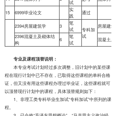
试
实
15
6999毕业论文
通过
践
笔
2394房屋建筑学
3
房屋建
试
专科加
试
2396混凝土及砌体结
笔
6
混凝土
构
试
专业及课程顶替说明：
本专业考试计划经过多次调整，旧计划中的某些课
程在现行计划中已不存在，已取得这些课程的单科合格
证，但又没有用这些课程办理过毕业证，这些课程就可
以顶替现行计划中的课程，具体顶替规则如下：
1、非理工类专科
毕业生
加试“专科加试”中所列的课
程。
2、已合格“毛泽东思想概论”、“马克思主义政治经