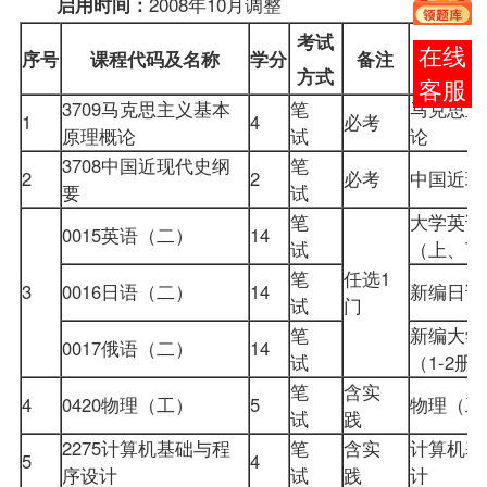
2008年10月调整
启用时间：
考试
在线
序号
课程
代码及名称
学分
备注
方式
客服
3709
马克思主义基本
笔
马克思主
1
4
必考
原理概论
试
论
3708
中国近现代史纲
笔
2
2
必考
中国近
要
试
笔
大学英语
0015
英语（二）
14
试
（上、
笔
任选1
3
0016日语（二）
14
新编日语
试
门
笔
新编大学
0017俄语（二）
14
试
（1-2
笔
含实
4
0420物理（工）
5
物理（
试
践
2275计算机基础与程
笔
含实
计算机基
5
4
序设计
试
践
计