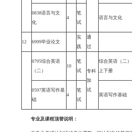
0838语言与文
笔
4
语言与文化
化
试
实
通
12
6999毕业论文
践
过
0795综合英语
笔
综合英语（二）
10
（二）
试
上下册
专科
加
试
0597英语写作基
笔
4
英语写作基础
础
试
专业及课程顶替说明：