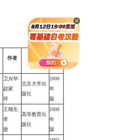
版
作者
出版社
本
卫兴华
2008
北京大学出
赵家
年
版社
祥
版
王顺生
2008
高等教育出
李
年
版社
捷
版
1993