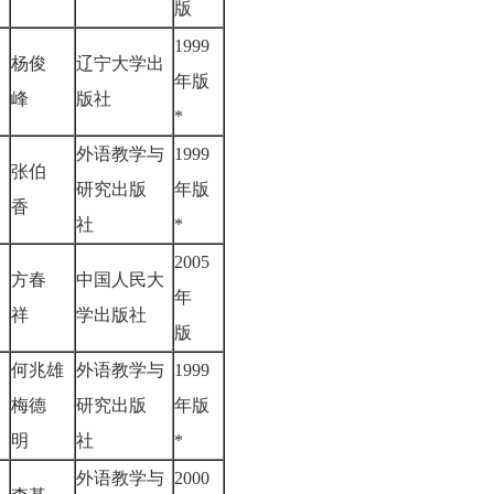
版
1999
杨俊
辽宁大学出
年版
峰
版社
*
外语教学与
1999
张伯
研究出版
年版
香
社
*
2005
方春
中国人民大
年
祥
学出版社
版
何兆雄
外语教学与
1999
梅德
研究出版
年版
明
社
*
外语教学与
2000