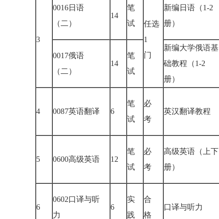
0016日语
笔
新编日语（1-2
14
（二）
试
册）
任选
3
1
新编大学俄语基
门
0017俄语
笔
14
础教程（1-2
（二）
试
册）
笔
必
4
0087英语翻译
6
英汉翻译教程
试
考
笔
必
高级英语（上下
5
0600高级英语
12
试
考
册）
0602口译与听
实
合
6
6
口译与听力
力
践
格