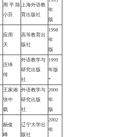
周 平 陈
上海外语教
年
小芬
育出版社
版
1998
应用
高等教育出
年
天
版社
版
外语教学与
1999
庄绎
研究出版
年版
传
社
*
王家湘
外语教学与
2000
张中
研究出版
年
载
社
版
2002
杨俊
辽宁大学出
年
峰
版社