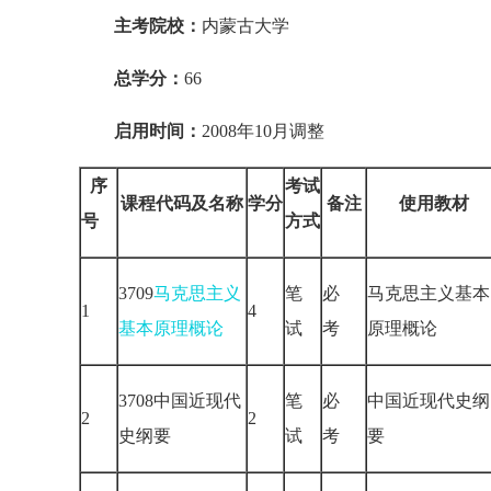
主考院校：
内蒙古大学
总学分：
66
启用时间：
2008年10月调整
序
考试
课程代码及名称
学分
备注
使用教材
号
方式
3709
马克思主义
笔
必
马克思主义基本
1
4
基本原理概论
试
考
原理概论
3708中国近现代
笔
必
中国近现代史纲
2
2
史纲要
试
考
要