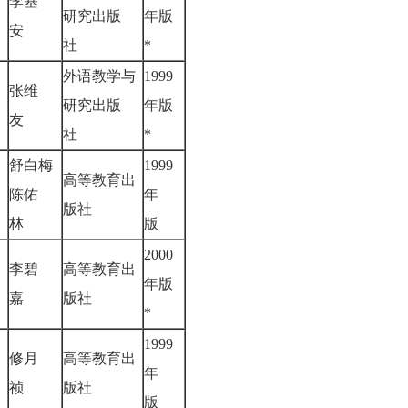
李基
研究出版
年版
安
社
*
外语教学与
1999
张维
研究出版
年版
友
社
*
舒白梅
1999
高等教育出
陈佑
年
版社
林
版
2000
李碧
高等教育出
年版
嘉
版社
*
1999
修月
高等教育出
年
祯
版社
版