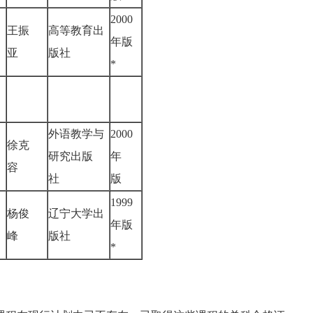
2000
王振
高等教育出
年版
亚
版社
*
外语教学与
2000
徐克
研究出版
年
容
社
版
1999
杨俊
辽宁大学出
年版
峰
版社
*