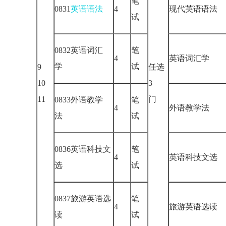
笔
0831
英语语法
4
现代英语语法
试
0832英语词汇
笔
4
英语词汇学
学
试
9
任选
10
3
11
门
0833外语教学
笔
4
外语教学法
法
试
0836英语科技文
笔
4
英语科技文选
选
试
0837旅游英语选
笔
4
旅游英语选读
读
试