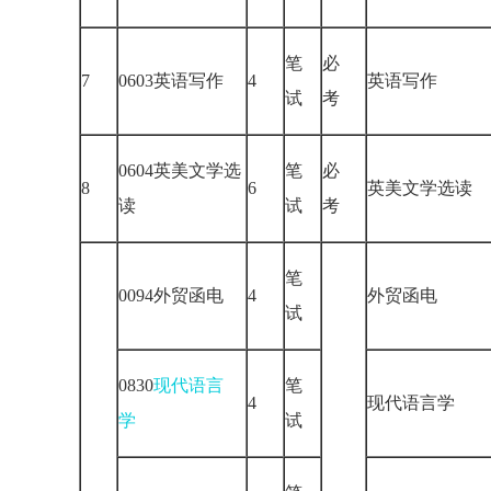
笔
必
7
0603英语写作
4
英语写作
试
考
0604英美文学选
笔
必
8
6
英美文学选读
读
试
考
笔
0094外贸函电
4
外贸函电
试
0830
现代语言
笔
4
现代语言学
学
试