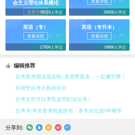
查看详情
会主义理论体系概论
查看详情
16523人学过
29956人学过
英语（专）
英语（专升本）
查看详情
查看详情
27896人学过
18866人学过
编辑推荐
自考新考期送现金啦~老朋带新友，一起赚学费！
应用型自考火热招生中
自考文凭可以考取这些职业证书！
自考专/本全套课程低价抢，多专业任选3年畅学
分享到: