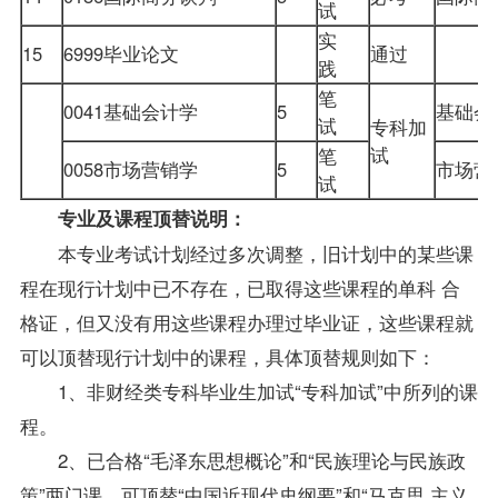
试
实
15
6999毕业论文
通过
践
笔
0041
基础会计学
5
基础
试
专科加
试
笔
0058市场营销学
5
市场
试
专业及课程顶替说明：
本专业考试计划经过多次调整，旧计划中的某些课
程在现行计划中已不存在，已取得这些课程的单科 合
格证，但又没有用这些课程办理过毕业证，这些课程就
可以顶替现行计划中的课程，具体顶替规则如下：
1、非财经类专科
毕业生
加试“专科加试”中所列的课
程。
2、已合格“毛泽东思想概论”和“民族理论与民族政
策”两门课，可顶替“中国近现代史纲要”和“马克思 主义