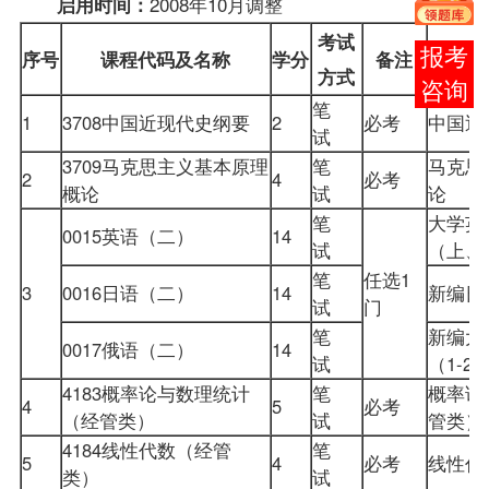
2008年10月调整
启用时间：
考试
报考
序号
课程
代码及名称
学分
备注
方式
咨询
笔
1
3708
中国近现代史纲要
2
必考
中国
试
3709
马克思主义基本原理
笔
马克思
2
4
必考
概论
试
论
笔
大学英
0015
英语（二）
14
试
（上
笔
任选1
3
0016日语（二）
14
新编日
试
门
笔
新编大
0017俄语（二）
14
试
（1-
4183
概率论与数理统计
笔
概率论
4
5
必考
（经管类）
试
管类
4184
线性代数（经管
笔
5
4
必考
线性
类）
试