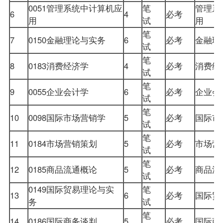
0051
管理系统中计算机应
笔
管理系
6
4
必考
用
试
用
笔
7
0150
金融理论与实务
6
必考
金融
试
笔
8
0183
消费经济学
4
必考
消费
试
笔
9
0055
企业会计学
6
必考
企业
会
试
笔
10
0098
国际市场营销学
5
必考
国际
市
试
笔
11
0184市场营销策划
5
必考
市场
试
笔
12
0185商品流通概论
5
必考
商品
试
0149
国际贸易理论与实
笔
13
6
必考
国际贸
务
试
笔
14
0186国际商务谈判
5
必考
国际