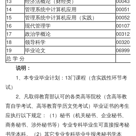
13
经济法概论（财经类）
00043
14
管理系统中计算机应用
00051
15
管理系统中计算机应用（实践）
00052
16
现代管理学
00107
17
政治学概论
00312
18
领导科学
00320
19
毕业论文
06999
总 学 分
说明：
1、本专业毕业计划：13门课程（含实践性环节考
试）
2、凡取得教育部认可的各类高等院校（含高等教
育自学考试、高等教育学历文凭考试）毕业证书的考生
应执行以下规定：（1）秘书（机关秘书、企业秘书、
商务秘书、涉外秘书等）专业专科
毕业生
可直接
报考
秘
书学本科。（2）其它专业专科毕业生报考秘书学本