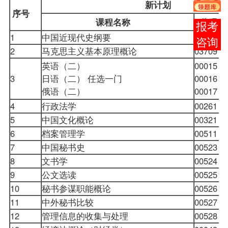
新计划
序号
课程名称
代码
在线
1
中国近现代史纲要
03708
客服
2
马克思主义基本原理概论
03709
英语（二）
00015
3
日语（二） 任选一门
00016
俄语（二）
00017
4
行政法学
00261
5
中国文化概论
00321
6
档案管理学
00511
7
中国秘书史
00523
8
文书学
00524
9
公文选读
00525
10
秘书参谋职能概论
00526
11
中外秘书比较
00527
12
管理信息的收集与处理
00528