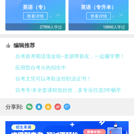
英语（专）
英语（专升本）
查看详情
查看详情
27896人学过
18866人学过
编辑推荐
自考新考期送现金啦~老朋带新友，一起赚学费！
应用型自考火热招生中
自考文凭可以考取这些职业证书！
自考专/本全套课程低价抢，多专业任选3年畅学
分享到: