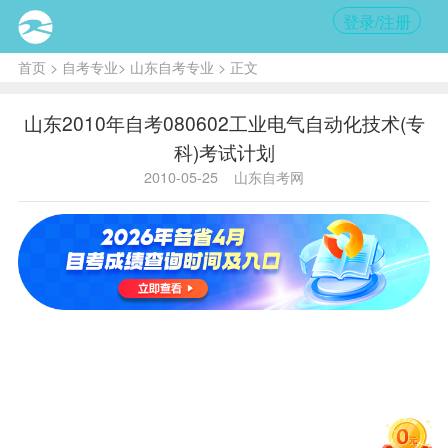
登录/注册
首页
>
自考专业
>
山东自考专业
> 正文
山东2010年自考080602工业电气自动化技术(专
科)考试计划
2010-05-25
山东自考网
实践
专业代
序
课程
代
课程名
学
学
码
号
码
称
分
分
毛泽东
思想、
邓小平
理论
080602
1
03707
和‘三
4
0