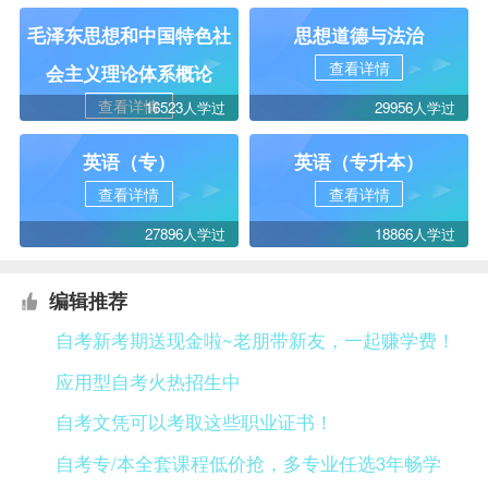
毛泽东思想和中国特色社
思想道德与法治
查看详情
会主义理论体系概论
查看详情
16523人学过
29956人学过
英语（专）
英语（专升本）
查看详情
查看详情
27896人学过
18866人学过
编辑推荐
自考新考期送现金啦~老朋带新友，一起赚学费！
应用型自考火热招生中
自考文凭可以考取这些职业证书！
自考专/本全套课程低价抢，多专业任选3年畅学