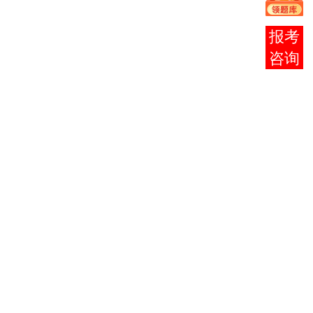
个代
表’重
报考
要思想
概论
咨询
生产作
080602
2
09901
3
0
业管理
机械制
080602
3
09910
图
4
0
（一）
电子技
080602
4
09911
9
0
术基础
电工原
080602
5
09912
6
0
理
自动控
080602
6
09913
5
0
制原理
微机原
080602
7
09914
理与应
5
0
用