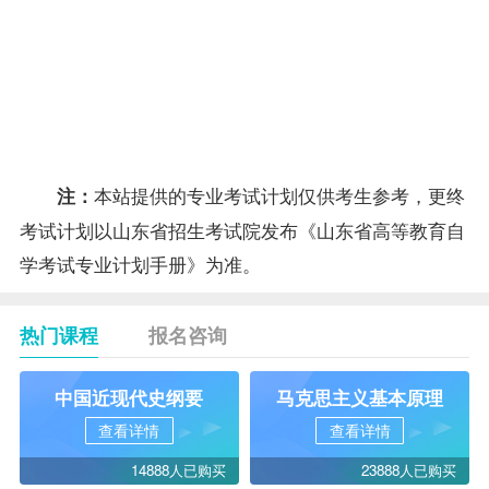
工厂电
080602
8
09915
气设备
4
0
控制
求职择
080602
9
09909
业与创
3
0
业
指导
本站提供的专业考试计划仅供考生参考，更终
注：
考试计划以山东省招生考试院发布《山东省高等教育自
学考试专业计划手册》为准。
热门课程
报名咨询
中国近现代史纲要
马克思主义基本原理
查看详情
查看详情
14888人已购买
23888人已购买