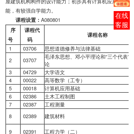
屋建筑机构构件的设计能力；初步具有计算机应用技
能，有较强自学能力。
在线
A080801
课程
设置：
客服
序
课程代
课程名称
号
码
1
03706
思想道德修养与法律基础
毛泽东思想、邓小平理论和“三个代表”
2
03707
论
3
04729
大学语文
4
00022
高等数学（工专）
5
00018
计算机应用基础
6
02386
土木工程制图
7
02387
工程测量
8
02389
建筑材料
9
02391
工程力学（二）