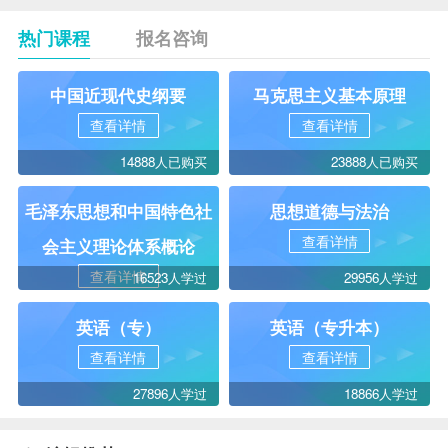
热门课程
报名咨询
中国近现代史纲要
马克思主义基本原理
查看详情
查看详情
14888人已购买
23888人已购买
毛泽东思想和中国特色社
思想道德与法治
查看详情
会主义理论体系概论
查看详情
16523人学过
29956人学过
英语（专）
英语（专升本）
查看详情
查看详情
27896人学过
18866人学过