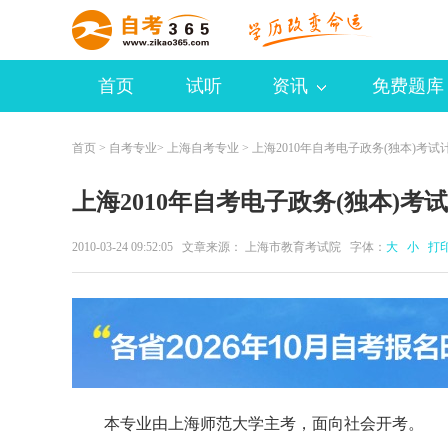
首页
试听
资讯
免费题库
首页
>
自考专业
>
上海自考专业
> 上海2010年自考电子政务(独本)考试
上海2010年自考电子政务(独本)考
2010-03-24 09:52:05 文章来源： 上海市教育考试院 字体：
大
小
打
本专业由上海师范大学主考，面向社会开考。