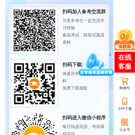
扫码加入备考交流群
与更多考生一起交流学
习经验
备战考试，获取试题及
资料
扫码下载APP
海量历年试题、备考资
料
购物车
免费下载领取
APP下载
扫码进入微信小程序
每日练题巩固、考前模
公众号
拟实战