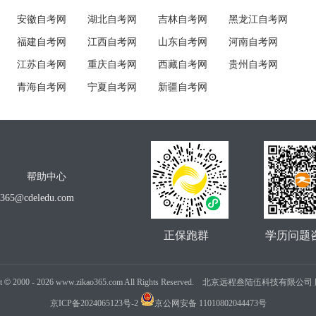
安徽自考网
湖北自考网
吉林自考网
黑龙江自考网
福建自考网
江西自考网
山东自考网
河南自考网
江苏自考网
重庆自考网
西藏自考网
贵州自考网
青海自考网
宁夏自考网
新疆自考网
帮助中心
o365@cdeledu.com
正保跑群
学历问题
t
©
2000 -
2026
www.zikao365.com All Rights Reserved. 北京远程叁陆伍科技有限
京ICP备2024065123号-2
京公网安备 11010802044473号