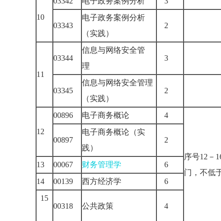
03342
电子政务案例分析
3
10
电子政务案例分析
03343
2
（实践）
信息与网络安全管
03344
3
理
11
信息与网络安全管理
03345
2
（实践）
00896
电子商务概论
4
12
电子商务概论（实
00897
2
践）
序号12－
13
00067
财务管理学
6
门，不低
14
00139
西方经济学
6
15
00318
公共政策
4