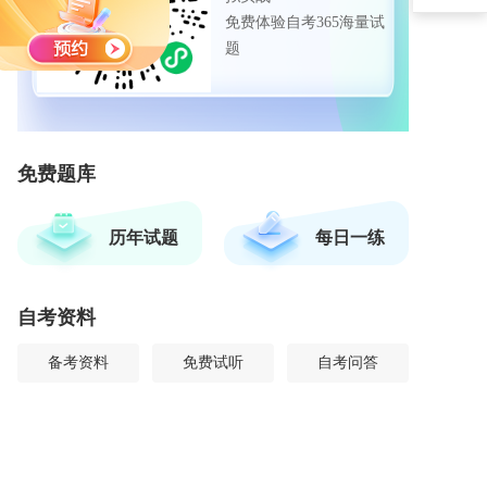
免费体验自考365海量试
题
免费题库
历年试题
每日一练
自考资料
备考资料
免费试听
自考问答