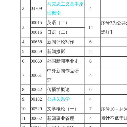
马克思主义基本原
2
03709
4
理概论
00015
英语（二）
序号3为公共
3
14
选1门
00016
日语（二）
4
00658
新闻评论写作
6
5
00659
新闻摄影
5
6
00660
外国新闻事业史
6
中外新闻作品研
7
00661
4
究
8
00642
传播学概论
6
9
00182
公共关系学
4
10
00529
文学概论（一）
7
序号10－1
累计不低于
11
00662
新闻事业管理
4