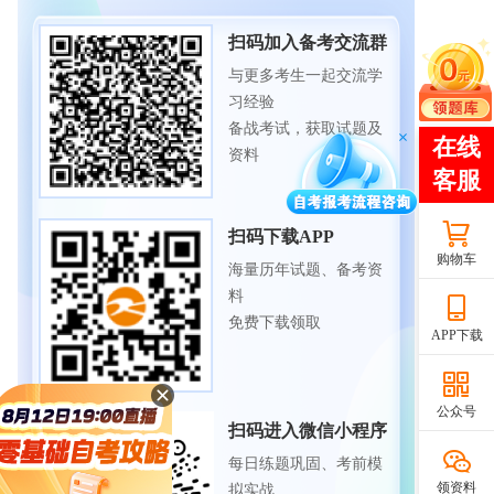
扫码加入备考交流群
与更多考生一起交流学
习经验
备战考试，获取试题及
资料
扫码下载APP
购物车
海量历年试题、备考资
料
免费下载领取
APP下载
公众号
扫码进入微信小程序
每日练题巩固、考前模
领资料
拟实战