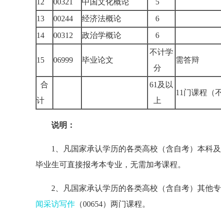
12
00321
中国文化概论
5
13
00244
经济法概论
6
14
00312
政治学概论
6
不计学
15
06999
毕业论文
需答辩
分
合
61及以
11门课程
计
上
说明：
1、凡国家承认学历的各类高校（含自考）本科及
毕业生可直接报考本专业，无需加考课程。
2、凡国家承认学历的各类高校（含自考）其他专业
闻采访写作
（00654）两门课程。