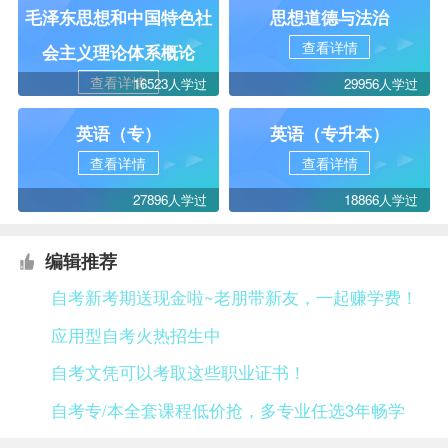
毛泽东思想和中国特色社
思想道德与法治
查看详情
会主义理论体系概论
查看详情
16523人学过
29956人学过
英语（专）
英语（专升本）
查看详情
查看详情
27896人学过
18866人学过
编辑推荐
自考新考期送现金啦~老朋带新友，一起赚学费！
应用型自考火热招生中
自考文凭可以考取这些职业证书！
自考专/本全套课程低价抢，多专业任选3年畅学