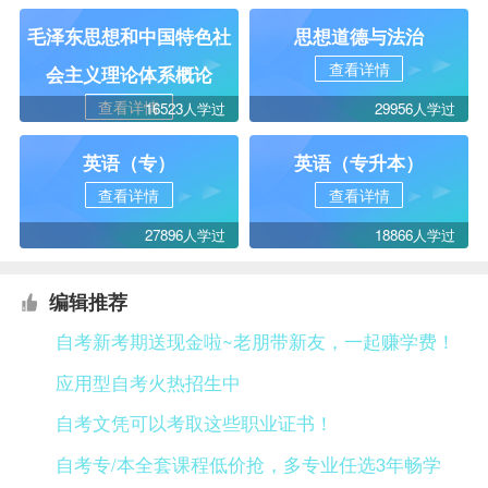
毛泽东思想和中国特色社
思想道德与法治
查看详情
会主义理论体系概论
查看详情
16523人学过
29956人学过
英语（专）
英语（专升本）
查看详情
查看详情
27896人学过
18866人学过
编辑推荐
自考新考期送现金啦~老朋带新友，一起赚学费！
应用型自考火热招生中
自考文凭可以考取这些职业证书！
自考专/本全套课程低价抢，多专业任选3年畅学