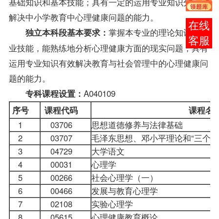
基础知识和基本技能；具有一定的运用专业知识分析和
解决中小学教育中心理健康问题的能力。
报考
掌握本专业的理论知识和专
独立本科段基本要求：
咨询
业技能，能熟练地分析心理健康方面的现实问题，具有
运用专业知识有效解决教育与社会管理中的心理健康问
题的能力。
A040109
专科
课程
设置：
序号
课程代码
课程
1
03706
思想道德修养与法律基础
2
03707
毛泽东思想、邓小平理论和“三个
3
04729
大学语文
4
00031
心理学
5
00266
社会心理学（一）
6
00466
发展与教育心理学
7
02108
实验心理学
8
05615
心理健康教育概论