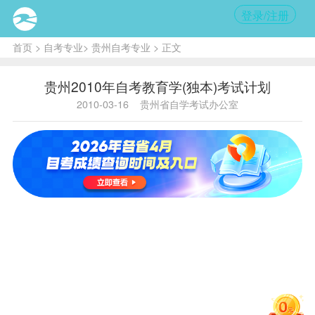
登录/注册
首页
>
自考专业
>
贵州自考专业
> 正文
贵州2010年自考教育学(独本)考试计划
2010-03-16
贵州省自学考试办公室
是否
是否
全国
教材
序
课程
代
课程名
学
全国
教材名
出版
出
统编
主
号
码
称
分
统
称
社
教
编
考
材
王顺
中国近现
中国近
生
高
1
3708
代史纲
2
√
√
现代史
20
李
教
要
纲要
捷