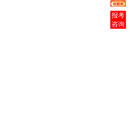
马克思
卫兴
马克思主
主义基
华
北
报考
2
3709
义基本原
4
√
√
20
本原理
赵家
大
理概论
咨询
概论
祥
大学英
高等
英语
语教程
高
3
0015
14
√
√
教
19
（二）
（上、
远
育
下）
教育统
广东
教育统计
漆书
4
0452
6
√
√
计与测
高
19
与测量
青
量
教
中外教
广东
中外教育
刘得
5
0464
6
√
√
育简
高
19
简史
华
史
教
心理卫生
心理卫
辽宁
何艳
6
0465
与心理
辅
4
√
√
生与辅
大
19
茹
导
导
学