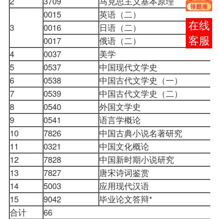
2
3709
马克思主义基本原理
0015
英语（二）
报考
3
0016
日语（二）
0017
俄语（二）
咨询
4
0037
美学
5
0537
中国现代文学史
6
0538
中国古代文学史（一）
7
0539
中国古代文学史（二）
8
0540
外国文学史
9
0541
语言学概论
10
7826
中国古典小说名著研究
11
0321
中国文化概论
12
7828
中国新时期小说研究
13
7827
唐宋诗词鉴赏
14
5003
应用
现代汉语
15
9042
毕业论文答辩*
合计
66