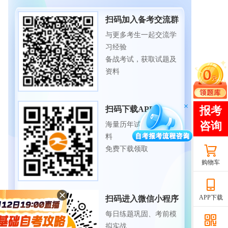
扫码加入备考交流群
与更多考生一起交流学
习经验
备战考试，获取试题及
资料
扫码下载APP
海量历年试题、备考资
料
免费下载领取
购物车
APP下载
扫码进入微信小程序
每日练题巩固、考前模
拟实战