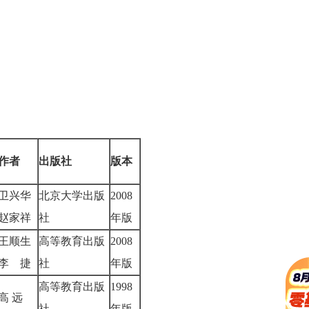
作者
出版社
版本
卫兴华
北京大学出版
2008
赵家祥
社
年版
王顺生
高等教育出版
2008
李 捷
社
年版
高等教育出版
1998
高 远
社
年版