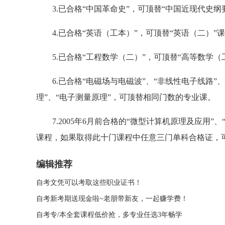
3.已合格“中国革命史”，可顶替“中国近现代史纲
4.已合格“英语（工本）”，可顶替“英语（二）”
5.已合格“工程数学（二）”，可顶替“高等数学（
6.已合格“电磁场与电磁波”、“非线性电子线路”、“
理”、“电子测量原理”，可顶替相同门数的专业课。
7.2005年6月前合格的“微型计算机原理及应用”、
课程，如果取得此十门课程中任意三门单科合格证，
编辑推荐
自考文凭可以考取这些职业证书！
自考新考期送现金啦~老朋带新友，一起赚学费！
自考专/本全套课程低价抢，多专业任选3年畅学