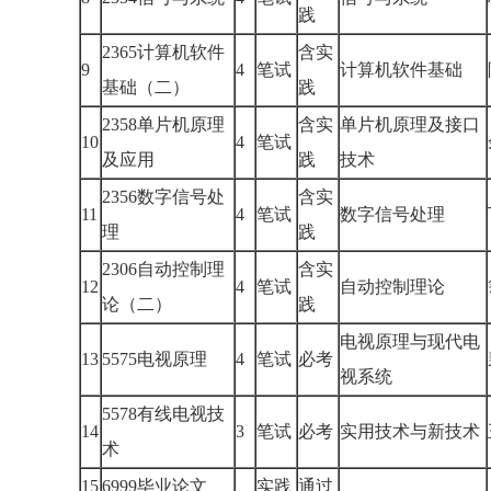
践
2365计算机软件
含实
9
4
笔试
计算机软件基础
基础（二）
践
2358单片机原理
含实
单片机原理及接口
10
4
笔试
及应用
践
技术
2356数字信号处
含实
11
4
笔试
数字信号处理
理
践
2306自动控制理
含实
12
4
笔试
自动控制理论
论（二）
践
电视原理与现代电
13
5575电视原理
4
笔试
必考
视系统
5578有线电视技
14
3
笔试
必考
实用技术与新技术
术
15
6999毕业论文
实践
通过