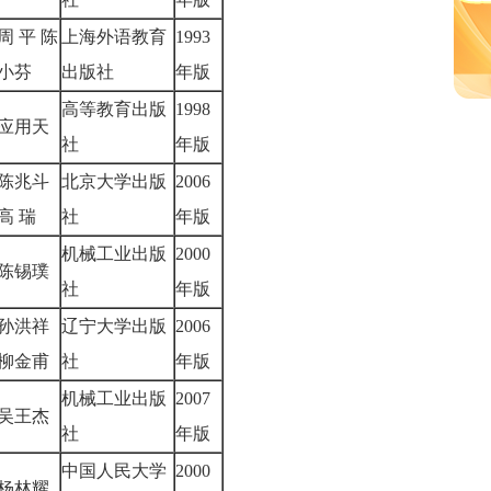
周 平 陈
上海外语教育
1993
小芬
出版社
年版
高等教育出版
1998
应用天
社
年版
陈兆斗
北京大学出版
2006
高 瑞
社
年版
机械工业出版
2000
陈锡璞
社
年版
孙洪祥
辽宁大学出版
2006
柳金甫
社
年版
机械工业出版
2007
吴王杰
社
年版
中国人民大学
2000
杨林耀