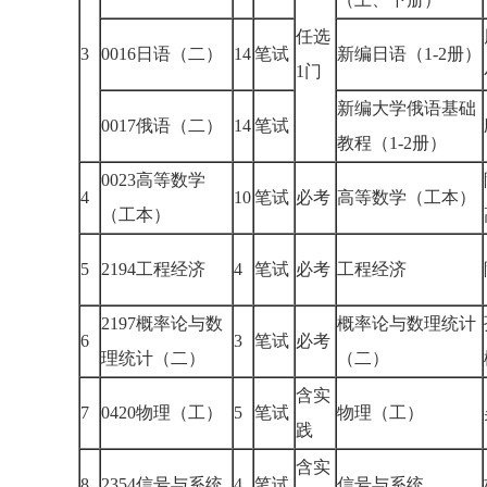
任选
3
0016日语（二）
14
笔试
新编日语（1-2册）
1门
新编大学俄语基础
0017俄语（二）
14
笔试
教程（1-2册）
0023高等数学
4
10
笔试
必考
高等数学（工本）
（工本）
5
2194工程经济
4
笔试
必考
工程经济
2197概率论与数
概率论与数理统计
6
3
笔试
必考
理统计（二）
（二）
含实
7
0420物理（工）
5
笔试
物理（工）
践
含实
8
2354信号与系统
4
笔试
信号与系统