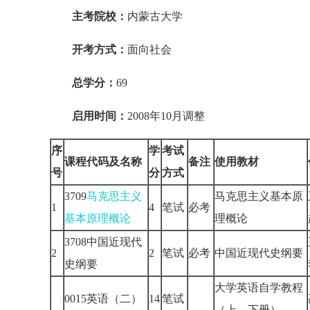
主考院校：
内蒙古大学
开考方式：
面向社会
总学分：
69
启用时间：
2008年10月调整
序
学
考试
课程代码及名称
备注
使用教材
号
分
方式
3709
马克思主义
马克思主义基本原
1
4
笔试
必考
基本原理概论
理概论
3708中国近现代
2
2
笔试
必考
中国近现代史纲要
史纲要
大学英语自学教程
0015英语（二）
14
笔试
（上、下册）