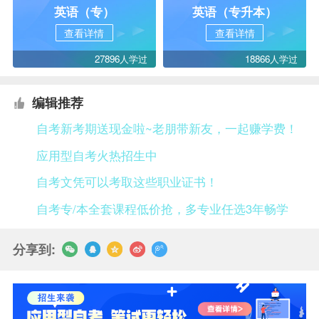
英语（专）
英语（专升本）
查看详情
查看详情
27896人学过
18866人学过
编辑推荐
自考新考期送现金啦~老朋带新友，一起赚学费！
应用型自考火热招生中
自考文凭可以考取这些职业证书！
自考专/本全套课程低价抢，多专业任选3年畅学
分享到: