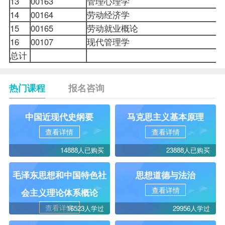
13
00163
管理心理学
5
14
00164
劳动经济学
6
15
00165
劳动就业概论
6
16
00107
现代管理学
6
总计
7
热门课程
报名咨询
中国近现代史纲要
马克思主义基本原理
查看详情
查看详情
14888人已购买
23888人已购买
毛泽东思想和中国特色社
思想道德与法治
查看详情
会主义理论体系概论
查看详情
16523人学过
29956人学过