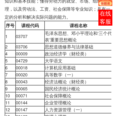
知识和基本技能；懂得劳动力的就业、市场、组织与管
理，以及
劳动法
、工资、社会保障等专业知识；具有一
报考
定的分析和解决实际问题的能力。
咨询
序号
课程代码
课程名称
毛泽东思想、邓小平理论和‘三个代
1
03707
4
表’重要思想概论
2
03706
思想道德修养与法律基础
2
4
00009
政治经济学（财经类）
6
5
04729
大学语文
4
6
00018
计算机应用基础
4
7
00020
高等数学（一）
6
8
00043
经济法概论（财经类）
4
9
00065
国民经济统计概论
6
10
00071
社会保障概论
5
11
00144
企业管理概论
5
12
00147
人力资源管理（一）
6