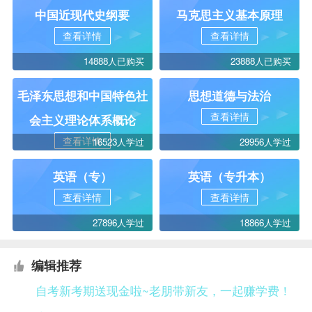
中国近现代史纲要
马克思主义基本原理
查看详情
查看详情
14888人已购买
23888人已购买
毛泽东思想和中国特色社
思想道德与法治
查看详情
会主义理论体系概论
查看详情
16523人学过
29956人学过
英语（专）
英语（专升本）
查看详情
查看详情
27896人学过
18866人学过
编辑推荐
自考新考期送现金啦~老朋带新友，一起赚学费！