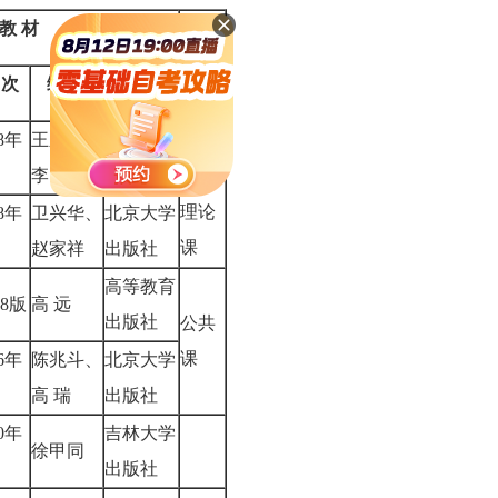
 教 材
备 注
 次
编 者
出 版 社
08年
王顺生、
高等教育
思想
李 捷
出版社
政治
理论
08年
卫兴华、
北京大学
课
赵家祥
出版社
高等教育
98版
高 远
出版社
公共
课
06年
陈兆斗、
北京大学
高 瑞
出版社
00年
吉林大学
徐甲同
出版社