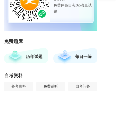
免费体验自考365海量试
题
免费题库
历年试题
每日一练
自考资料
备考资料
免费试听
自考问答