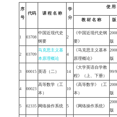
使 用
序
学
代码
课 程 名 称
号
分
教 材 名 称
版
中国近现代史
《中国近现代史纲
20
1
03708
2
纲要
要》
版
马克思主义基
《马克思主义基本
20
2
03709
4
本原理概论
原理概论》
版
《大学英语自学教
3
00015
英语（二）
14
99/
程》（上、下册）
高等数学（工
《高等数学》（工
20
4
00023
10
本）
本）
版
20
5
02335
网络操作系统
5
《网络操作系统》
版