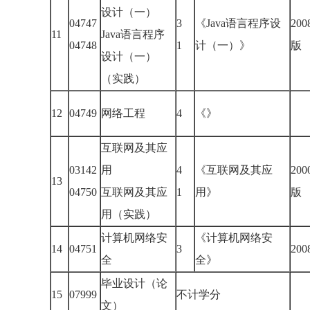
设计（一）
04747
3
《Java语言程序设
20
11
Java语言程序
04748
1
计（一）》
版
设计（一）
（实践）
12
04749
网络工程
4
《》
互联网及其应
03142
用
4
《互联网及其应
20
13
04750
互联网及其应
1
用》
版
用（实践）
计算机网络安
《计算机网络安
14
04751
3
20
全
全》
毕业设计（论
15
07999
不计学分
文）