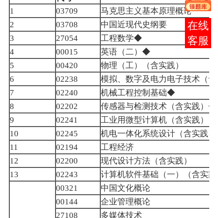
马克思主义基本原理概论
1
03709
中国近现代史纲要
在线
2
03708
工程数学◆
3
27054
客服
英语（二）
◆
4
00015
物理（工）（含实践）
5
00420
模拟、数字及电力电子技术（含
6
02238
机械工程控制基础◆
7
02240
传感器与检测技术（含实践）◆
8
02202
工业用微型计算机（含实践）
9
02241
机电一体化系统设计（含实践、
10
02245
工程经济
11
02194
现代设计方法（含实践）
12
02200
计算机软件基础（一）（含实践
13
02243
中国文化概论
00321
企业管理概论
00144
多媒体技术
27108