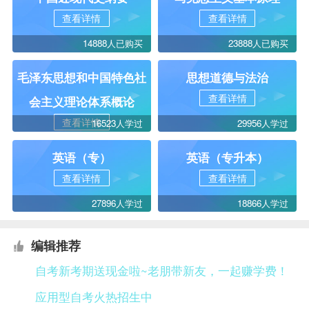
查看详情
查看详情
14888人已购买
23888人已购买
毛泽东思想和中国特色社
思想道德与法治
查看详情
会主义理论体系概论
查看详情
16523人学过
29956人学过
英语（专）
英语（专升本）
查看详情
查看详情
27896人学过
18866人学过
编辑推荐
自考新考期送现金啦~老朋带新友，一起赚学费！
应用型自考火热招生中