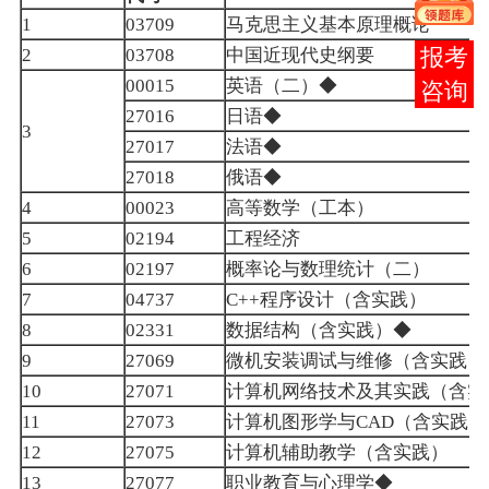
马克思主义基本原理概论
1
03709
中国近现代史纲要
报考
2
03708
英语（二）
◆
00015
咨询
日语◆
27016
3
法语◆
27017
俄语◆
27018
高等数学（工本）
4
00023
工程经济
5
02194
概率论与数理统计（二）
6
02197
程序设计（含实践）
7
04737
C++
数据结构
（含实践）◆
8
02331
微机安装调试与维修（含实践）
9
27069
计算机网络技术及其实践（含实
10
27071
计算机图形学与
（含实践）
11
27073
CAD
计算机辅助教学（含实践）
12
27075
职业教育与心理学◆
13
27077