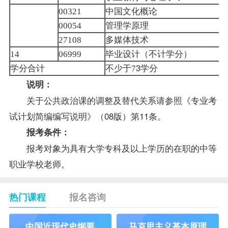
中国文化概论
00321
管理学原理
00054
多媒体技术
27108
毕业设计（不计学分）
14
06999
学分合计
不少于
3学分
7
说明：
关于公共政治课的调整及替代关系请参照《
专业考
试计划简编编写说明
》（08版）第11条。
报考
条件：
报考对象为具有大学专科及以上学历的在职的中等
职业学校
老师
。
热门课程
报名咨询
中国近现代史纲要
马克思主义基本原理