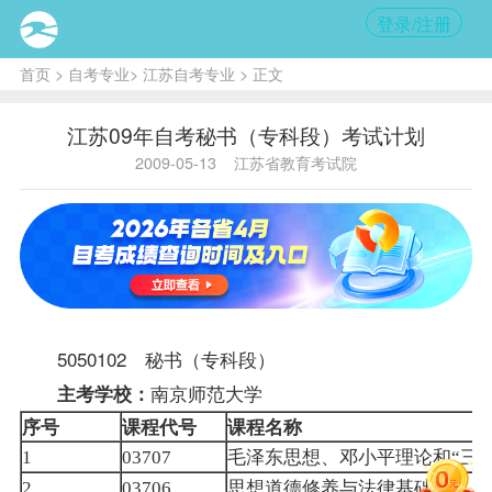
登录/注册
首页
>
自考专业
>
江苏自考专业
> 正文
江苏09年自考秘书（专科段）考试计划
2009-05-13
江苏省教育考试院
5050102 秘书（专科段）
南京师范大学
主考学校：
序号
课程
代号
课程名称
毛泽东思想、邓小平理论和
三
1
03707
“
思想道德修养与法律基础
2
03706