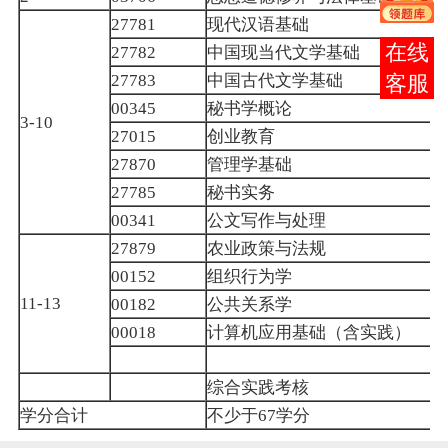
现代汉语
基础
27781
中国现当代文学基础
报考
27782
中国古代文学基础
27783
咨询
秘书学概论
00345
3-10
创业教育
27015
管理学基础
27870
秘书实务
27785
公文写作与处理
00341
农业
政策
与法规
27879
组织行为学
00152
公共关系学
11-13
00182
计算机应用基础
（含实践）
00018
综合实践考核
学分合计
不少于
学分
67