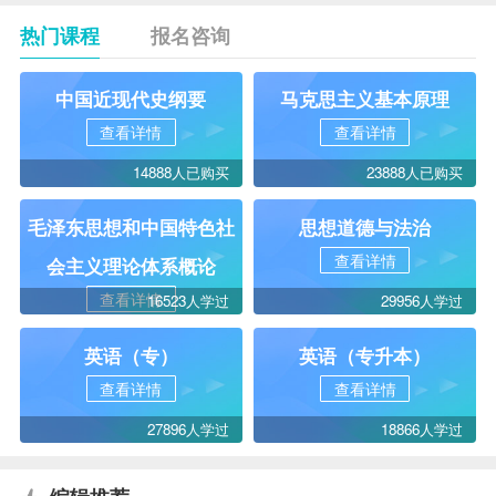
热门课程
报名咨询
中国近现代史纲要
马克思主义基本原理
查看详情
查看详情
14888人已购买
23888人已购买
毛泽东思想和中国特色社
思想道德与法治
查看详情
会主义理论体系概论
查看详情
16523人学过
29956人学过
英语（专）
英语（专升本）
查看详情
查看详情
27896人学过
18866人学过