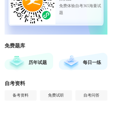
免费体验自考365海量试
题
免费题库
历年试题
每日一练
自考资料
备考资料
免费试听
自考问答