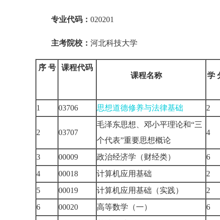
专业代码：
02020
主考院校：
河北科技大学
序 号
课程代码
课程名称
学 
1
03706
思想道德修养与法律基础
2
毛泽东思想、邓小平理论和“三
2
03707
4
个代表”重要思想概论
3
00009
政治经济学（财经类）
6
4
00018
计算机应用基础
2
5
00019
计算机应用基础（实践）
2
6
00020
高等数学（一）
6