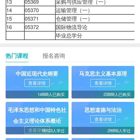
13
05369
采购与供应管理（一）
14
05370
运输管理（一）
15
05371
仓储管理（一）
16
05372
国际物流导论
毕业总学分
热门课程
报名咨询
中国近现代史纲要
马克思主义基本原理
查看详情
查看详情
14888人已购买
23888人已购买
毛泽东思想和中国特色社
思想道德与法治
查看详情
会主义理论体系概论
查看详情
16523人学过
29956人学过