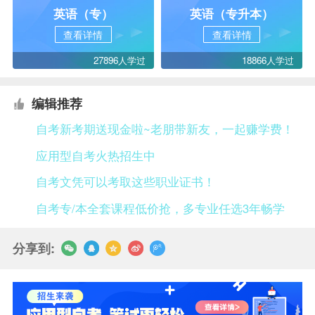
英语（专）
英语（专升本）
查看详情
查看详情
27896人学过
18866人学过
编辑推荐
自考新考期送现金啦~老朋带新友，一起赚学费！
应用型自考火热招生中
自考文凭可以考取这些职业证书！
自考专/本全套课程低价抢，多专业任选3年畅学
分享到: