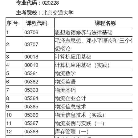
020228
专业代码：
北京交通大学
主考院校：
序 号
课程代码
课程名称
1
03706
思想道德修养与法律基础
毛泽东思想、邓小平理论和“三个代
2
03707
想概论
3
00018
计算机应用基础
4
00019
计算机应用基础（实践）
5
05361
物流数学
6
05362
物流英语
7
05363
物流基础
8
05364
物流企业会计
9
05365
物流信息技术
10
05366
物流信息技术（实践）
11
05367
物流案例与实践（一）
12
05368
库存管理（一）