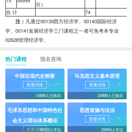
15
06999
分）
合 计
74
凡通过00139西方经济学、00140国际经济
注：
学、00141
发展经济学
三门课程之一者可免考本专业
02628管理经济学。
热门课程
报名咨询
中国近现代史纲要
马克思主义基本原理
查看详情
查看详情
14888人已购买
23888人已购买
毛泽东思想和中国特色社
思想道德与法治
查看详情
会主义理论体系概论
查看详情
16523人学过
29956人学过