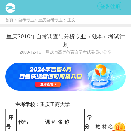
登录/注册
首页
>
自考专业
>
重庆自考专业
> 正文
重庆2010年自考调查与分析专业（独本）考试计
划
2009-12-16
重庆市高等教育自学考试委员办公室
重庆工商大学
主考学校：
序
学
代码
课 程 名 称
号
分
教 材 名 称