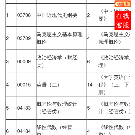
《中国近现代史
1
03708
中国近现代史纲要
2
报考
要》
咨询
马克思主义基本原理
《
马克思主义基
2
03709
4
概论
原理概论
》
政治经济学（财经
《政治经济学原
3
00009
6
类）
理》
《大学英语自学
4
00015
英语（二）
14
程》（上、下
册）
概率论与数理统计
《概率论与数理
5
04183
5
（经管类）
计（经管类）
线性代数（经管
《线性代数（经
6
04184
4
类）
类）》