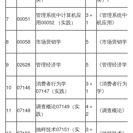
管理系统中计算机应
3＋
《管理系统中计
7
00051
用
00052 （实践）
1
机应用》
8
00058
市场营销学
5
《市场营销学
9
02628
管理经济学
5
《管理经济学
消费者行为学
3＋
《消费者行为
10
07146
07147（实践）
1
学》
调查概论07149（实
4＋
11
07148
《调查概论》
践）
2
抽样技术07151（实
3＋
12
07150
《抽样技术》