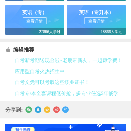
英语（专）
英语（专升本）
查看详情
查看详情
27896人学过
18866人学过
编辑推荐
自考新考期送现金啦~老朋带新友，一起赚学费！
应用型自考火热招生中
自考文凭可以考取这些职业证书！
自考专/本全套课程低价抢，多专业任选3年畅学
分享到: