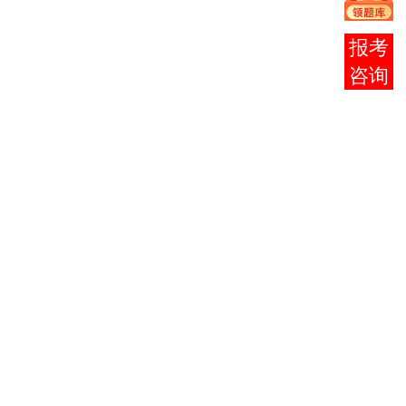
005中国
革命
在线
马克思主
史，
2
3709
义基本原
0004毛
客服
理概论
泽东思
想概论
（026）
英语
3
0015
（二）
高等数学
4
0023
（工本）
物理
5
0420
（工）
6
2324
离散数学
7
2331
数据结构
2336数
数据库系
8
4735
据库原
统原理
理