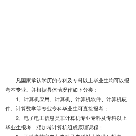
（含实
考
践）
1，
2
4类
电子技术
考
基础
生
+3
（（三）
加
（含实
考
践）
1，
3
凡国家承认学历的专科及专科以上
毕业生
均可以
报
考
本专业。并根据具体情况作如下分类：
1、计算机应用、计算机、计算机软件、计算机硬
件、计算数学等专业专科毕业生可直接报考；
2、电子电工信息类非计算机专业专科及专科以上
毕业生报考，须加考计算机组成原理课程；