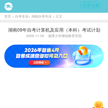
登录/注册
首页
>
自考专业
>
湖南自考专业
> 正文
湖南09年自考计算机及应用（本科）考试计划
2009-11-09
湘潭大学继续教育学院
课程名称
原开考
序
备
课程
（过渡课
计划中
代码
号
注
程代号）
课程
0005马
克思主
中国近现
义政治
1
3708
代史纲要
经济学
原理
（002）