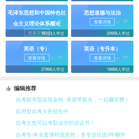
毛泽东思想和中国特色社
思想道德与法治
查看详情
会主义理论体系概论
查看详情
16523人学过
29956人学过
英语（专）
英语（专升本）
查看详情
查看详情
27896人学过
18866人学过
编辑推荐
自考新考期送现金啦~老朋带新友，一起赚学费！
应用型自考火热招生中
自考文凭可以考取这些职业证书！
自考专/本全套课程低价抢，多专业任选3年畅学