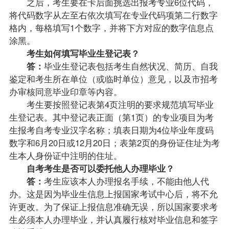
之后，考生要在卡后面挑选出报考专业6位代码，
将代码数字从左至右依次填写在专业代码项第二行数字
格内，每格填写1个数字，并将下方对应的数字信息点
涂黑。
考生如何填写毕业生登记表？
答：
毕业生登记表包括考生自然状况、简历、自我
鉴定和考生所在单位（或临时单位）意见，以及市招考
办审核同意毕业印章等内容。
考生要按照登记表第4页注明的要求规范填写毕业
生登记表。其中登记表正面（第1页）的专业项目为考
生报考
自考专业
汉字名称；填表日期为4位毕业年度码
数字和6月20日或12月20日；表第2页的身份证住址为考
生本人身份证中注明的住址。
自考考生是否可以委托他人办理毕业？
答：
考生应该本人办理报名手续，不能由他人代
办。这是因为毕业生信息上报国家考试中心后，将不允
许更改。为了保证上报信息准确无误，所以国家要求考
生必须本人办理毕业，并认真履行核对毕业信息和签字