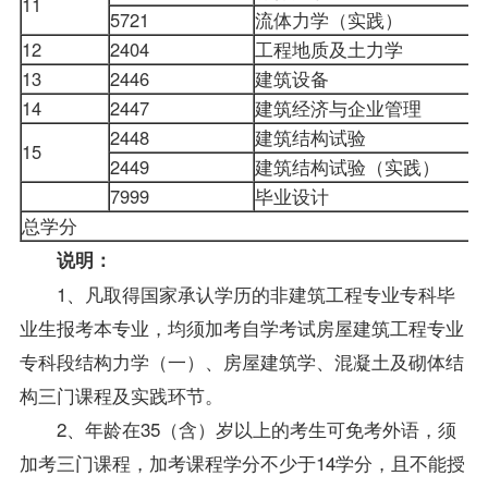
11
5721
流体力学（实践）
12
2404
工程地质及土力学
13
2446
建筑设备
14
2447
建筑经济与企业管理
2448
建筑结构试验
15
2449
建筑结构试验（实践）
7999
毕业设计
总学分
说明：
1、凡取得国家承认学历的非建筑工程专业专科
毕
业生
报考
本专业，均须加考自学考试
房屋建筑工程专业
专科段
结构力学（一）
、房屋建筑学、混凝土及砌体结
构三门课程及实践环节。
2、年龄在35（含）岁以上的考生可
免考
外语，须
加考三门课程，加考课程学分不少于14学分，且不能授