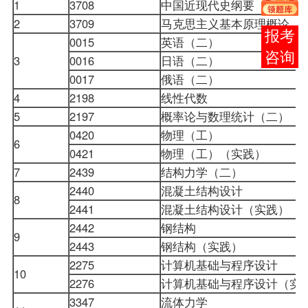
1
3708
中国近现代史纲要
2
3709
马克思主义基本原理概论
在线
0015
英语（二）
客服
3
0016
日语（二）
0017
俄语（二）
4
2198
线性代数
5
2197
概率论与数理统计（二）
0420
物理（工）
6
0421
物理（工）（实践）
7
2439
结构力学（二）
2440
混凝土结构设计
8
2441
混凝土结构设计（实践）
2442
钢结构
9
2443
钢结构（实践）
2275
计算机基础与程序设计
10
2276
计算机基础与程序设计（
3347
流体力学