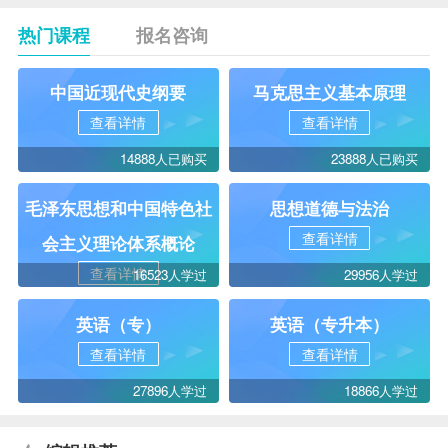
热门课程
报名咨询
中国近现代史纲要
马克思主义基本原理
查看详情
查看详情
14888人已购买
23888人已购买
毛泽东思想和中国特色社
思想道德与法治
查看详情
会主义理论体系概论
查看详情
16523人学过
29956人学过
英语（专）
英语（专升本）
查看详情
查看详情
27896人学过
18866人学过