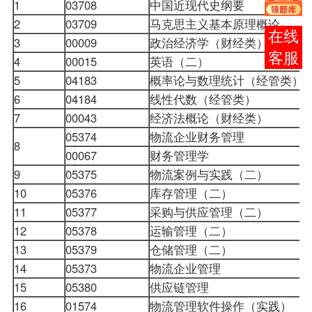
1
03708
中国近现代史纲要
2
03709
马克思主义基本原理概论
报考
3
00009
政治经济学（财经类）
咨询
4
00015
英语（二）
5
04183
概率论与数理统计（经管类）
6
04184
线性代数（经管类）
7
00043
经济法概论（财经类）
05374
物流企业财务管理
8
00067
财务管理学
9
05375
物流案例与实践（二）
10
05376
库存管理（二）
11
05377
采购与供应管理（二）
12
05378
运输管理（二）
13
05379
仓储管理（二）
14
05373
物流企业管理
15
05380
供应链管理
16
01574
物流管理软件操作（实践）